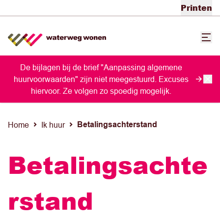
Printen
De bijlagen bij de brief "Aanpassing algemene
huurvoorwaarden" zijn niet meegestuurd. Excuses
hiervoor. Ze volgen zo spoedig mogelijk.
Betalingsachterstand
Home
Ik huur
Betalingsachte
rstand