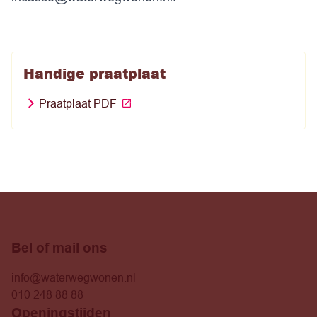
Handige praatplaat
Praatplaat PDF
Bel of mail ons
info@waterwegwonen.nl
010 248 88 88
Openingstijden