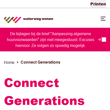
Printen
De bijlagen bij de brief "Aanpassing algemene
huurvoorwaarden" zijn niet meegestuurd. Excuses
hiervoor. Ze volgen zo spoedig mogelijk.
Connect Generations
Home
Connect
Generations