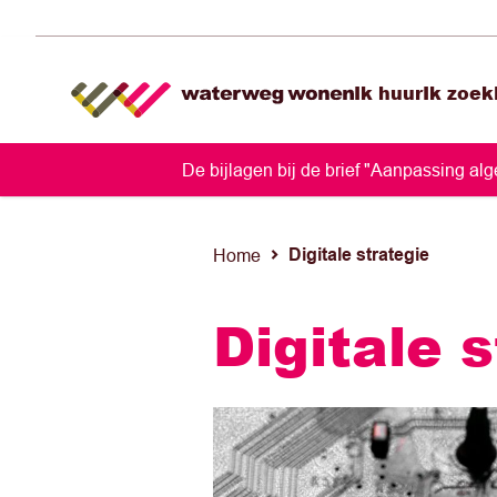
Ik huur
Ik zoek
De bijlagen bij de brief "Aanpassing a
Digitale strategie
Home
Digitale 