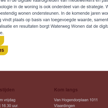
n we in de digitale vaardigheden van medewerkers en pas
logie in de woning is ook onderdeel van de strategie. 
tbestendig wonen ondersteunen. In de komende jaren w
ing vindt plaats op basis van toegevoegde waarde, samen
lisatie en resultaten borgt Waterweg Wonen dat de digita
e.
s
25
stijden
Kom langs
m vrijdag
Van Hogendorplaan 1011
t 16.30 uur.
Vlaardingen