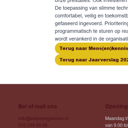
onze prestaties. Ook investere
De toepassing van slimme techno
comfortabel, veilig en toekoms
gefaseerd ingevoerd. Prioriter
programmatisch te sturen op rea
wordt verankerd in de organisati
Terug naar Mens(en)kenni
Terug naar Jaarverslag 20
Bel of mail ons
Opening
info@waterwegwonen.nl
Maandag t/
010 248 88 88
van 9.00 to