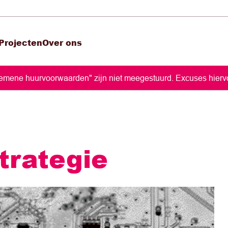
Projecten
Over ons
lgemene huurvoorwaarden" zijn niet meegestuurd. Excuses hiervo
strategie