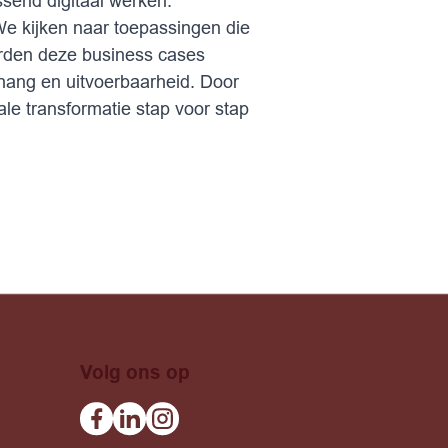
send digitaal werken.
We kijken naar toepassingen die
orden deze business cases
hang en uitvoerbaarheid. Door
le transformatie stap voor stap
Volg ons op
Facebook
Linkedin
Instagram