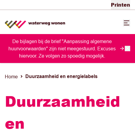
Printen
De bijlagen bij de brief "Aanpassing algemene
huurvoorwaarden" zijn niet meegestuurd. Excuses
hiervoor. Ze volgen zo spoedig mogelijk.
Duurzaamheid en energielabels
Home
Duurzaamheid
en