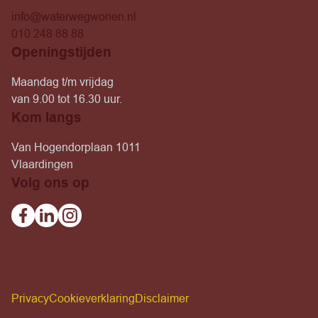
info@waterwegwonen.nl
010 248 88 88
Openingstijden
Maandag t/m vrijdag
van 9.00 tot 16.30 uur.
Kom langs
Van Hogendorplaan 1011
Vlaardingen
Volg ons op
Facebook
Linkedin
Instagram
Privacy
Cookieverklaring
Disclaimer