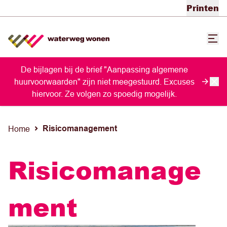
Printen
De bijlagen bij de brief "Aanpassing algemene
huurvoorwaarden" zijn niet meegestuurd. Excuses
hiervoor. Ze volgen zo spoedig mogelijk.
Risicomanagement
Home
Risicomanage
ment