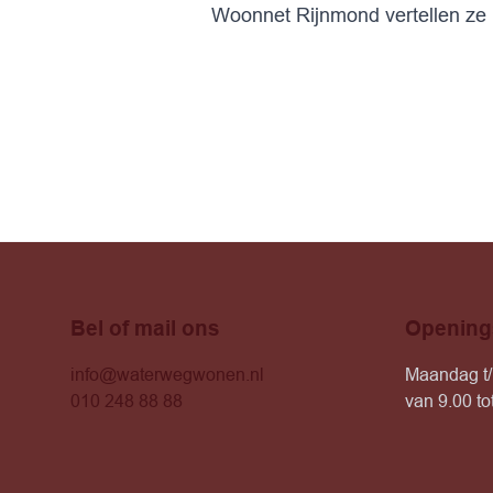
Woonnet Rijnmond
vertellen ze 
Bel of mail ons
Opening
info@waterwegwonen.nl
Maandag t/
010 248 88 88
van 9.00 to