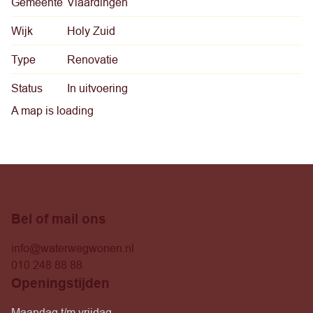
Gemeente
Vlaardingen
Wijk
Holy Zuid
Type
Renovatie
Status
In uitvoering
A map is loading
Bel of mail ons
info@waterwegwonen.nl
010 248 88 88
Openingstijden
Maandag t/m vrijdag