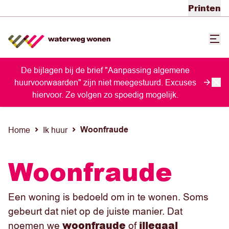
Printen
De bijlagen bij de brief "Aanpassing algemene
huurvoorwaarden" zijn niet meegestuurd. Excuses
hiervoor. Ze volgen zo spoedig mogelijk.
Woonfraude
Home
Ik huur
Woonfraude
Een woning is bedoeld om in te wonen. Soms
gebeurt dat niet op de juiste manier. Dat
woonfraude
illegaal
noemen we
of