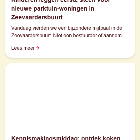
nieuwe parktuin-woningen in
Zeevaardersbuurt
Vandaag vierden we een bijzondere mijlpaal in de
Zeevaardersbuurt. Niet een bestuurder of aannemer,
maar vijf basisschoolleerlingen uit de buurt legden
Lees meer
symbolisch de eerste steen voor onze nieuwe
parktuin-woningen. Juist zij staan voor de toekomst
van deze buurt.
Kennismakingsmiddag: ontdek koken