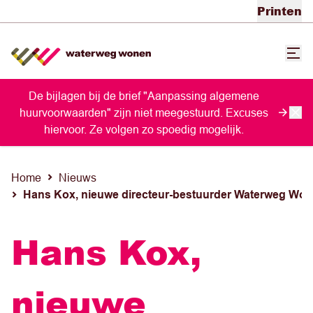
Printen
De bijlagen bij de brief "Aanpassing algemene
huurvoorwaarden" zijn niet meegestuurd. Excuses
hiervoor. Ze volgen zo spoedig mogelijk.
Home
Nieuws
Hans Kox, nieuwe directeur-bestuurder Waterweg Wo
Hans Kox,
nieuwe