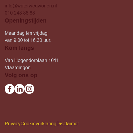
info@waterwegwonen.nl
010 248 88 88
Openingstijden
Maandag t/m vrijdag
van 9.00 tot 16.30 uur.
Kom langs
Van Hogendorplaan 1011
Vlaardingen
Volg ons op
Facebook
Linkedin
Instagram
Privacy
Cookieverklaring
Disclaimer