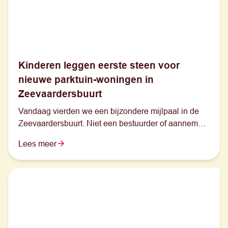
Kinderen leggen eerste steen voor
nieuwe parktuin-woningen in
Zeevaardersbuurt
Vandaag vierden we een bijzondere mijlpaal in de
Zeevaardersbuurt. Niet een bestuurder of aannemer,
maar vijf basisschoolleerlingen uit de buurt legden
Lees meer
symbolisch de eerste steen voor onze nieuwe
parktuin-woningen. Juist zij staan voor de toekomst
van deze buurt.