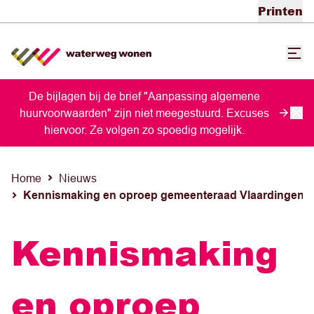
Printen
De bijlagen bij de brief "Aanpassing algemene
huurvoorwaarden" zijn niet meegestuurd. Excuses
hiervoor. Ze volgen zo spoedig mogelijk.
Home
Nieuws
Kennismaking en oproep gemeenteraad Vlaardingen
Kennismaking
en oproep