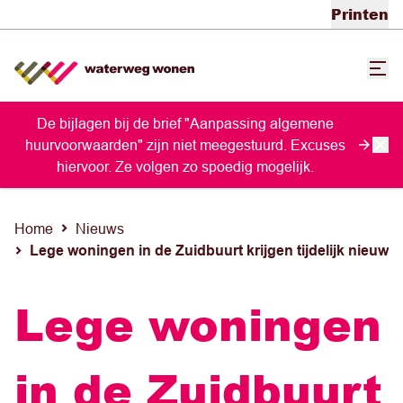
Printen
De bijlagen bij de brief "Aanpassing algemene
huurvoorwaarden" zijn niet meegestuurd. Excuses
hiervoor. Ze volgen zo spoedig mogelijk.
Home
Nieuws
Lege woningen in de Zuidbuurt krijgen tijdelijk nieuw l
Lege woningen
in de Zuidbuurt