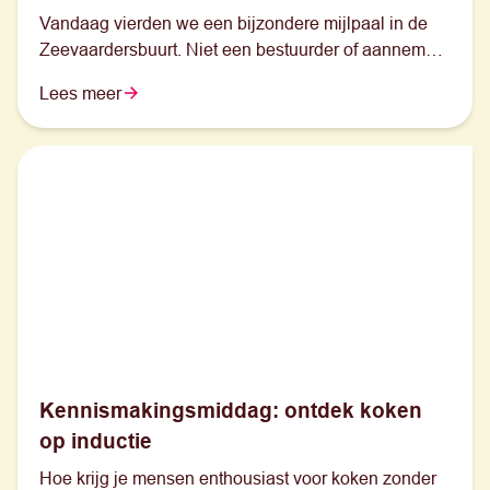
Vandaag vierden we een bijzondere mijlpaal in de
Zeevaardersbuurt. Niet een bestuurder of aannemer,
maar vijf basisschoolleerlingen uit de buurt legden
Lees meer
symbolisch de eerste steen voor onze nieuwe
parktuin-woningen. Juist zij staan voor de toekomst
van deze buurt.
Kennismakingsmiddag: ontdek koken
op inductie
Hoe krijg je mensen enthousiast voor koken zonder