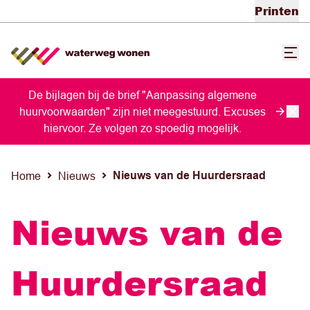
Printen
De bijlagen bij de brief "Aanpassing algemene
huurvoorwaarden" zijn niet meegestuurd. Excuses
hiervoor. Ze volgen zo spoedig mogelijk.
Nieuws van de Huurdersraad
Home
Nieuws
Nieuws van de
Huurdersraad