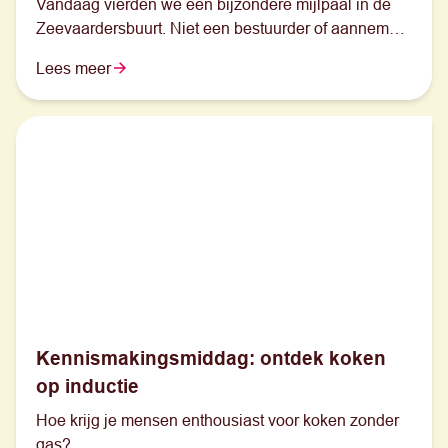
Vandaag vierden we een bijzondere mijlpaal in de
Zeevaardersbuurt. Niet een bestuurder of aannemer,
maar vijf basisschoolleerlingen uit de buurt legden
Lees meer
symbolisch de eerste steen voor onze nieuwe
parktuin-woningen. Juist zij staan voor de toekomst
van deze buurt.
Kennismakingsmiddag: ontdek koken
op inductie
Hoe krijg je mensen enthousiast voor koken zonder
gas?