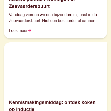
Zeevaardersbuurt
Vandaag vierden we een bijzondere mijlpaal in de
Zeevaardersbuurt. Niet een bestuurder of aannemer,
maar vijf basisschoolleerlingen uit de buurt legden
Lees meer
symbolisch de eerste steen voor onze nieuwe
parktuin-woningen. Juist zij staan voor de toekomst
van deze buurt.
Kennismakingsmiddag: ontdek koken
op inductie