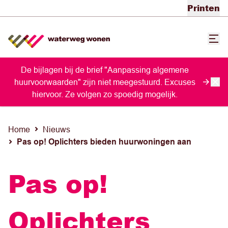
Printen
De bijlagen bij de brief "Aanpassing algemene
huurvoorwaarden" zijn niet meegestuurd. Excuses
hiervoor. Ze volgen zo spoedig mogelijk.
Home
Nieuws
Pas op! Oplichters bieden huurwoningen aan
Pas op!
Oplichters