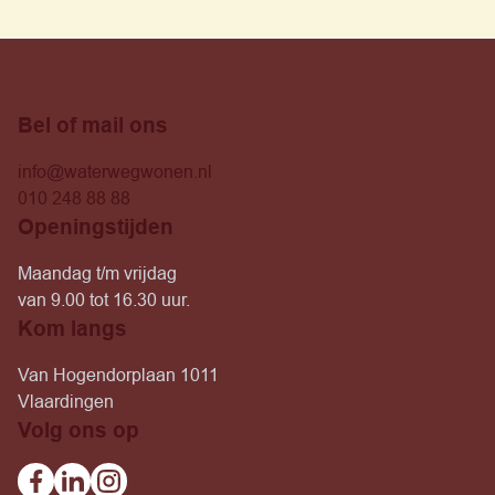
Bel of mail ons
info@waterwegwonen.nl
010 248 88 88
Openingstijden
Maandag t/m vrijdag
van 9.00 tot 16.30 uur.
Kom langs
Van Hogendorplaan 1011
Vlaardingen
Volg ons op
Facebook
Linkedin
Instagram