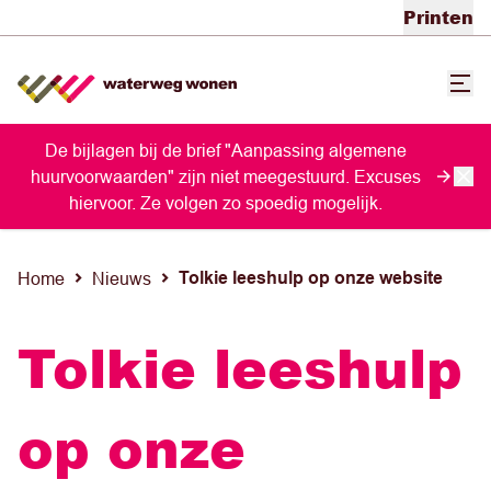
Printen
De bijlagen bij de brief "Aanpassing algemene
huurvoorwaarden" zijn niet meegestuurd. Excuses
hiervoor. Ze volgen zo spoedig mogelijk.
Tolkie leeshulp op onze website
Home
Nieuws
Tolkie leeshulp
op onze