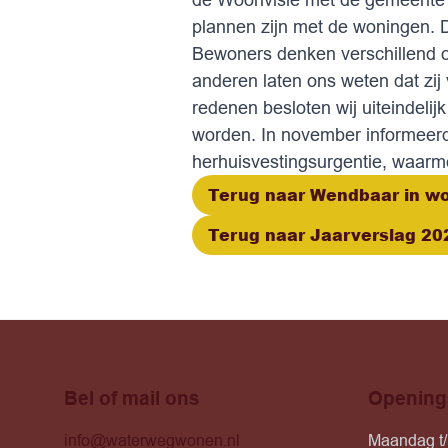
plannen zijn met de woningen. D
Bewoners denken verschillend ov
anderen laten ons weten dat zij 
redenen besloten wij uiteindel
worden. In november informeer
herhuisvestingsurgentie, waarm
Terug naar Wendbaar in w
Terug naar Jaarverslag 20
Bel of mail ons
Opening
info@waterwegwonen.nl
Maandag t/