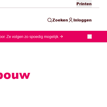
Printen
Zoeken
Inloggen
or. Ze volgen zo spoedig mogelijk.
wbouw