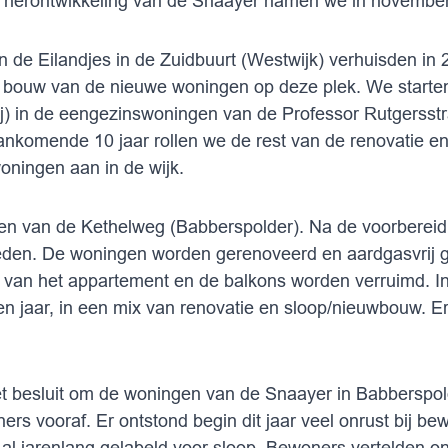
 herontwikkeling van de Snaayer namen we in november 
 de Eilandjes in de
Zuidbuurt
(Westwijk) verhuisden in 
e bouw van de nieuwe woningen op deze plek. We starte
j) in de eengezinswoningen van de Professor Rutgersstr
ankomende 10 jaar rollen we de rest van de renovatie e
ningen aan in de wijk.
ten van de
Kethelweg
(Babberspolder). Na de voorbereidi
den. De woningen worden gerenoveerd en aardgasvrij
g van het appartement en de balkons worden verruimd. I
 jaar, in een mix van renovatie en sloop/nieuwbouw. Er
t besluit om de woningen van de
Snaayer
in Babberspold
ners vooraf. Er ontstond begin dit jaar veel onrust bij 
l jarenlang gelabeld voor sloop. Bewoners vertelden on