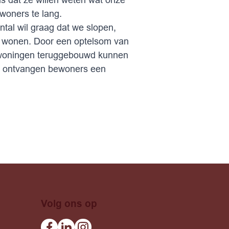
woners te lang.
tal wil graag dat we slopen,
ven wonen. Door een optelsom van
we woningen teruggebouwd kunnen
26 ontvangen bewoners een
Volg ons op
Facebook
Linkedin
Instagram