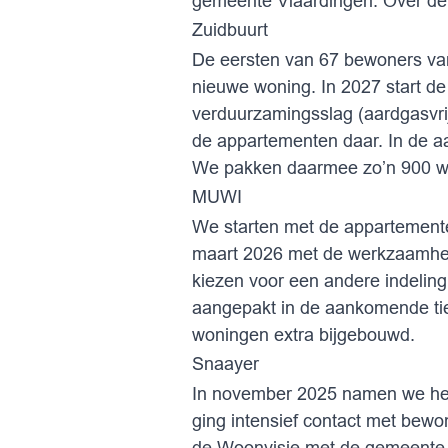
gemeente Vlaardingen. Over de
Zuidbuurt
De eersten van 67 bewoners van
nieuwe woning. In 2027 start d
verduurzamingsslag (aardgasvri
de appartementen daar. In de a
We pakken daarmee zo’n 900 wo
MUWI
We starten met de appartemen
maart 2026 met de werkzaamhe
kiezen voor een andere indelin
aangepakt in de aankomende tien
woningen extra bijgebouwd.
Snaayer
In november 2025 namen we he
ging intensief contact met bewo
de Woonvisie met de gemeente a