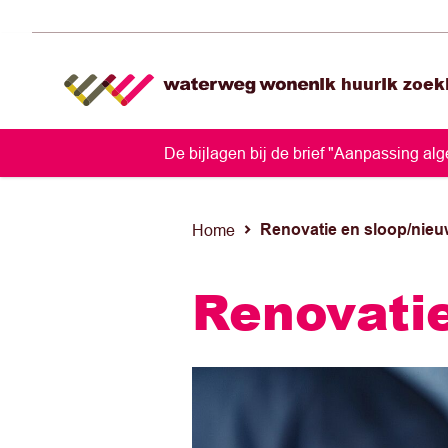
Ik huur
Ik zoek
De bijlagen bij de brief "Aanpassing a
Renovatie en sloop/nie
Home
Renovati