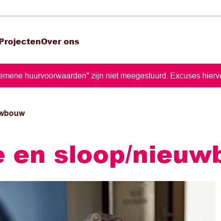
Projecten
Over ons
lgemene huurvoorwaarden" zijn niet meegestuurd. Excuses hiervo
uwbouw
e en sloop/nieu