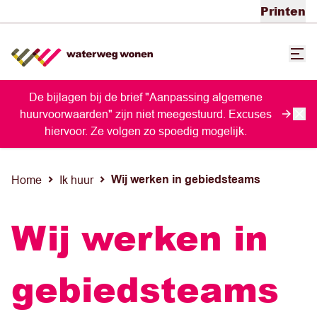
Printen
De bijlagen bij de brief "Aanpassing algemene
huurvoorwaarden" zijn niet meegestuurd. Excuses
hiervoor. Ze volgen zo spoedig mogelijk.
Wij werken in gebiedsteams
Home
Ik huur
Wij werken in
gebiedsteams