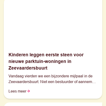
Kinderen leggen eerste steen voor
nieuwe parktuin-woningen in
Zeevaardersbuurt
Vandaag vierden we een bijzondere mijlpaal in de
Zeevaardersbuurt. Niet een bestuurder of aannemer,
maar vijf basisschoolleerlingen uit de buurt legden
Lees meer
symbolisch de eerste steen voor onze nieuwe
parktuin-woningen. Juist zij staan voor de toekomst
van deze buurt.