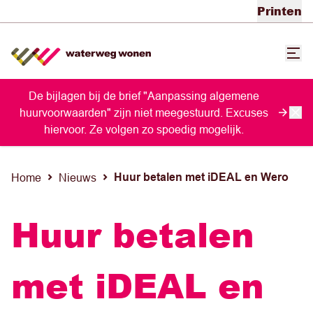
Printen
De bijlagen bij de brief "Aanpassing algemene
huurvoorwaarden" zijn niet meegestuurd. Excuses
hiervoor. Ze volgen zo spoedig mogelijk.
Huur betalen met iDEAL en Wero
Home
Nieuws
Huur betalen
met iDEAL en