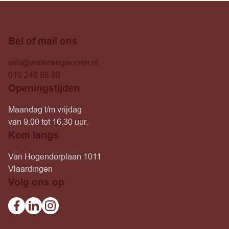
Bel of mail ons
info@waterwegwonen.nl
010 248 88 88
Openingstijden
Maandag t/m vrijdag
van 9.00 tot 16.30 uur.
Kom langs
Van Hogendorplaan 1011
Vlaardingen
Volg ons op
Facebook
Linkedin
Instagram